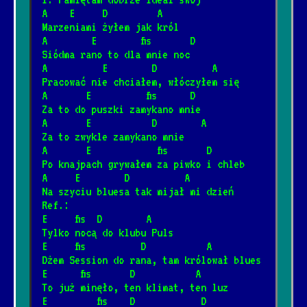
1/22/2025
[Artur Andrus]
📺
A    E     D         A
Marzeniami żyłem jak król
A        E        fis       D
Piłem w Spale spałem w Pile
Siódma rano to dla mnie noc
*
A          E        D          A
12/4/2024
[Artur Andrus]
📺
Pracować nie chciałem, włóczyłem się
A       E          fis      D
Sąsiedzi
Za to do puszki zamykano mnie
*
A       E           D        A
6/20/2026
[Big Cyc]
Za to zwykle zamykano mnie
A       E            fis       D
Po knajpach grywałem za piwko i chleb
Rzuć jakieś drobne na wino
*
A     E        D          A
8/8/2024
[Brudne Dzieci Sida]
📺
Na szyciu bluesa tak mijał mi dzień
Ref.:
E     fis  D        A
Trzy akordy darcie mordy
Tylko nocą do klubu Puls
*
E     fis          D           A
1/12/2025
[Brudne Dzieci Sida]
📺
Dżem Session do rana, tam królował blues
E      fis       D           A
To już minęło, ten klimat, ten luz
Za daleko
*
E         fis    D            D
8/8/2024
📺