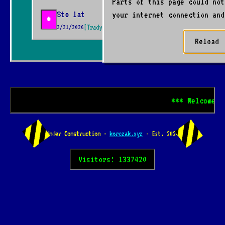
Parts of this page could not
Sto lat
your internet connection and
*
2/21/2026
[Tradycyjna]
📺
Reload
*** Welcome to ko
Under Construction -
korczak.xyz
- Est. 2024
Visitors: 1337420