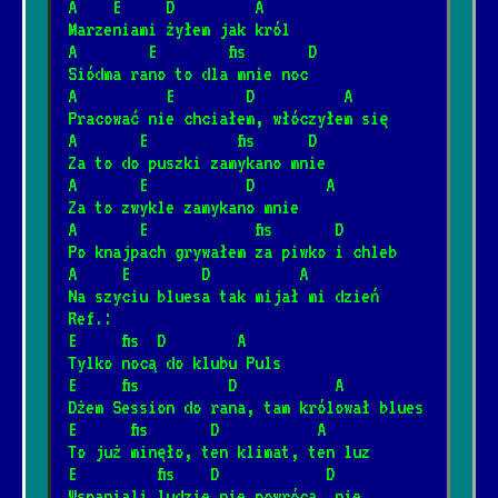
A    E     D         A
2/10/2025
[Kazik]
📺
Marzeniami żyłem jak król
A        E        fis       D
Siódma rano to dla mnie noc
Do szopy hej pasterze
*
A          E        D          A
12/31/2025
[Kolęda]
📺
Pracować nie chciałem, włóczyłem się
A       E          fis      D
Za to do puszki zamykano mnie
Hej kolęda, kolęda
A       E           D        A
*
12/31/2025
[Kolęda]
📺
Za to zwykle zamykano mnie
A       E            fis       D
Po knajpach grywałem za piwko i chleb
Przybieżeli do Betlejem
A     E        D          A
*
Na szyciu bluesa tak mijał mi dzień
12/31/2025
[Kolęda]
Ref.:
E     fis  D        A
Tylko nocą do klubu Puls
Arahja
*
E     fis          D           A
12/4/2024
[Kult]
📺
Dżem Session do rana, tam królował blues
E      fis       D           A
To już minęło, ten klimat, ten luz
Gdy nie ma dzieci
E         fis    D            D
*
Wspaniali ludzie nie powrócą, nie 
12/4/2024
[Kult]
📺