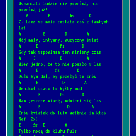
[Brudne Dzieci Sida]
Wspaniali ludzie nie powrócą, nie 
powrócą już!
   A        E        fis      D
Barka
2. Lecz we mnie zostało coś z tamtych 
*
lat
[Cesáreo Gabarain, Stanisław
1/17/2025
📺
A         E        D        A
Szmidt]
Mój mały, intymny, muzyczny świat
A      E         fis       D
Gdy tak wspominam ten miniony czas
Wehikuł czasu
*
A     E          D          A
3/12/2025
[Dżem]
📺
Wiem jedno, że to nie poszło w las
A      E       fis       D
Dużo bym dał, by przeżyć to znów
Dzieci
A      E          D        A
*
12/4/2024
[Elektryczne Gitary]
📺
Wehikuł czasu to byłby cud
A       E        fis       D
Mam jeszcze wiarę, odmieni się los
Była sobie żabka mała
A       E           D         A
*
Znów kwiatek do lufy wetknie im ktoś
3/8/2026
[Fasolki]
Ref. 2x:
E     fis  D        A
Tylko nocą do klubu Puls
Never Going Back Again
*