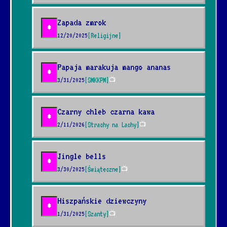
Zapada zmrok
*
12/20/2025
[Religijne]
Papaja marakuja mango ananas
*
3/31/2025
[SMKKPM]
📺
Czarny chleb czarna kawa
*
2/11/2026
[Strachy na Lachy]
📺
Jingle bells
*
3/30/2025
[Świąteczne]
📺
Hiszpańskie dziewczyny
*
1/31/2025
[Szanty]
📺