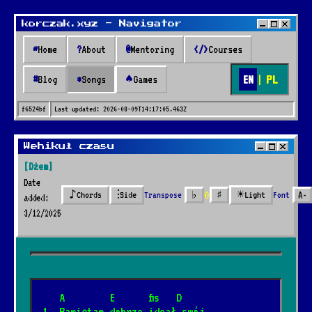
korczak.xyz - Navigator
~
Home
?
About
@
Mentoring
</>
Courses
EN
|
PL
#
Blog
*
Songs
♠
Games
f6524bf
Last updated:
2026-08-09T14:17:05.463Z
Songs
Wehikuł czasu
[Dżem]
* Songs *
Date
0
♪
⫶
☀
Transpose
♭
♯
Font
A-
Chords
Side
Light
added:
3/12/2025
🔍
42 songs added over 2 years
   A        E      fis   D
Nazywali go marynarz
*
1. Pamiętam dobrze ideał swój