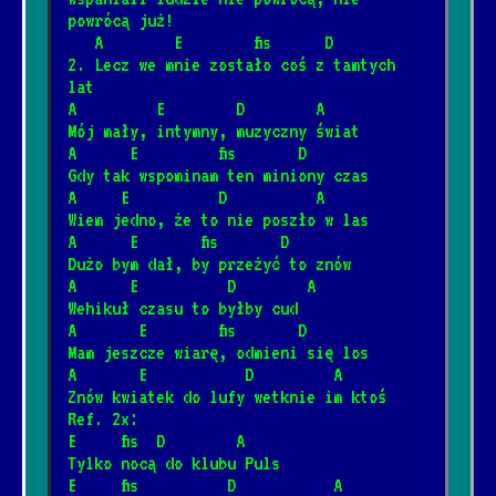
powrócą już!
   A        E        fis      D
2. Lecz we mnie zostało coś z tamtych 
Lewe lewe loff
*
lat
11/20/2024
[Kult]
📺
A         E        D        A
Mój mały, intymny, muzyczny świat
A      E         fis       D
Ale to już było
Gdy tak wspominam ten miniony czas
*
6/25/2025
[Maryla Rodowicz]
📺
A     E          D          A
Wiem jedno, że to nie poszło w las
A      E       fis       D
Nie zabieraj mi strun
Dużo bym dał, by przeżyć to znów
*
A      E          D        A
1/12/2025
[Maxel]
📺
Wehikuł czasu to byłby cud
A       E        fis       D
Mam jeszcze wiarę, odmieni się los
Ciasto
*
A       E           D         A
8/2/2026
[Oskar Korczak]
Znów kwiatek do lufy wetknie im ktoś
Ref. 2x:
E     fis  D        A
Nie płacz Ewka
Tylko nocą do klubu Puls
*
E     fis          D           A
1/15/2026
[Perfect]
📺