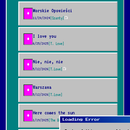
Morskie Opowieści
*
11/20/2024
[Szanty]
📺
I love you
*
6/25/2025
[T. Love]
Nie, nie, nie
*
5/12/2026
[T.Love]
📺
Warszawa
*
5/12/2026
[T.Love]
Here comes the sun
*
1/19/2025
[The Beatles]
Loading Error
📺