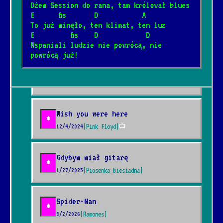
Dżem Session do rana, tam królował blues
E      fis       D           A
To już minęło, ten klimat, ten luz
Shine On You Crazy Diamond
*
E         fis    D            D
5/10/2026
[Pink Floyd]
Wspaniali ludzie nie powrócą, nie 
powrócą już!
Welcome To The Machine
*
8/7/2026
[Pink Floyd]
Wish you were here
*
12/4/2024
[Pink Floyd]
📺
Gdybym miał gitarę
*
1/27/2025
[Piosenka biesiadna]
Spider-Man
*
8/2/2026
[Ramones]