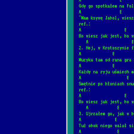
Gdy go spotkałem na Fol
Piłem w Spale sp
A                E     
*
"Mam ksywę Jabol, wiesz
12/4/2024
[Artur Andrus
ref.:
A                  E   
Bo wiesz jak jest, bo w
Sąsiedzi
*
   A                 
6/20/2026
[Big Cyc]
2. Hej, w Krotoszynie f
A             E        
Muzyka tam od rana gra 
Rzuć jakieś drob
A             E        
*
Każdy na ryju uśmiech m
8/8/2024
[Brudne Dzieci
A                   E  
Smętnie po błoniach snu
ref.:
Trzy akordy darc
*
A                  E   
1/12/2025
[Brudne Dziec
Bo wiesz jak jest, bo w
   A            E    
3. Ujrzałem go, jak w b
Za daleko
A              E       
*
Tuż obok niego walał si
8/8/2024
[Brudne Dzieci
A               E      