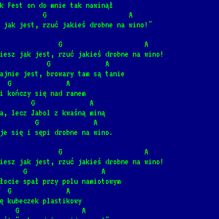
k Fest on do mnie tak nawinął
he rainbow
           G                     A
 jak jest, rzuć jakieś drobne na wino!"
wiwo'ole]
               G                     A
iesz jak jest, rzuć jakieś drobne na wino!
 E            G              A
rski]
📺
ajnie jest, browary tam są tanie
  G              A
i kończy się nad ranem
inny dom
        G              A
ski]
📺
a, lecz Jabol z kwaśną miną
         G              A
je się i sępi drobne na wino.
 lesie
               G                     A
adna]
📺
iesz jak jest, rzuć jakieś drobne na wino!
        G                   A
łocie spał przy polu namiotowym
Wiśniewskim
  G              A
ę kubeczek plastikowy
    G                A