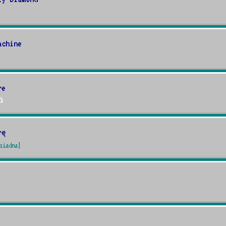
achine
re

rę
siadna]