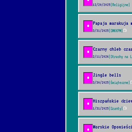
*
12/20/2025
[Religijne]
Papaja marakuja 
*
3/31/2025
[SMKKPM]
📺
Czarny chleb cza
*
2/11/2026
[Strachy na L
Jingle bells
*
3/30/2025
[Świąteczne]

Hiszpańskie dzie
*
1/31/2025
[Szanty]
📺
Morskie Opowieśc
*