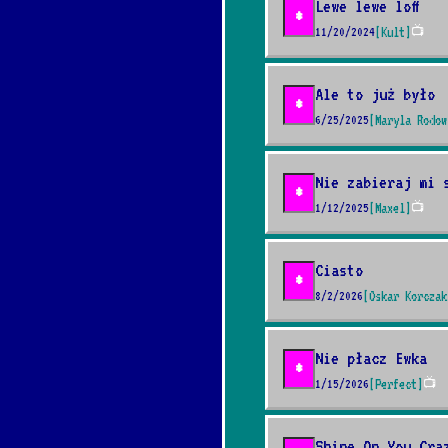
Lewe lewe loff
*
11/20/2024
[Kult]
📺
Ale to już było
*
6/25/2025
[Maryla Rodow
Nie zabieraj mi 
*
1/12/2025
[Maxel]
📺
Ciasto
*
8/2/2026
[Oskar Korczak
Nie płacz Ewka
*
1/15/2026
[Perfect]
📺
Shine On You Cra