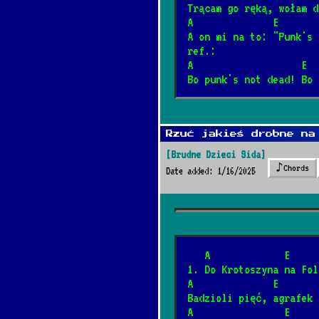
Trącam go ręką, wołam d
Barka
A              E       
*
A on mi na to: "Punk's 
1/17/2025
[Cesáreo Gaba
ref.:
A                   E  
Bo punk's not dead! Bo 
Wehikuł czasu
*
3/12/2025
[Dżem]
📺
Rzuć jakieś drobne na
Dzieci
*
[Brudne Dzieci Sida]
12/4/2024
[Elektryczne 
♪
Chords
Date added: 1/16/2025
Była sobie żabka
*
3/8/2026
[Fasolki]
   A             E   
1. Do Krotoszyna na Fol
Never Going Back
*
A              E       
1/7/2026
[Fleetwood Mac
Badzioli pięć, agrafek 
A                E     