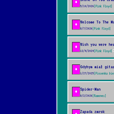
*
5/10/2026
[Pink Floyd]
Welcome To The M
*
8/7/2026
[Pink Floyd]
Wish you were he
*
12/4/2024
[Pink Floyd]

Gdybym miał gita
*
1/27/2025
[Piosenka bie
Spider-Man
*
8/2/2026
[Ramones]
Zapada zmrok