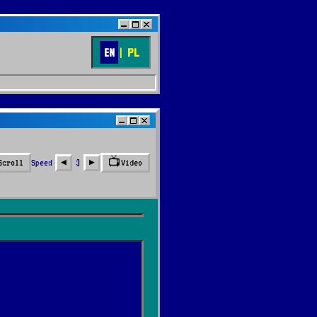
EN
|
PL
📺
Speed
3
Scroll
Video
◀︎
▶︎
🔍