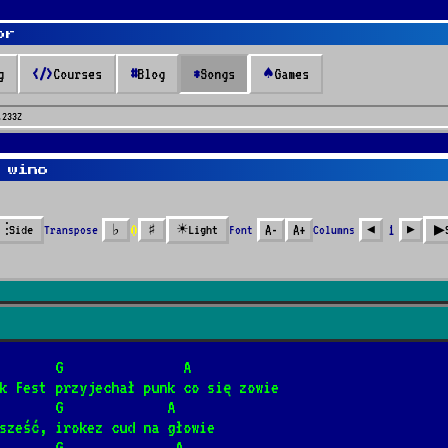
or
g
</>
Courses
#
Blog
*
Songs
♠
Games
.233Z
 wino
* Songs *
0
⫶
☀
▶︎
Transpose
♭
♯
Font
A-
A+
Columns
1
Side
Light
◀︎
▶︎
         G               A
k Fest przyjechał punk co się zowie
narz
       G             A
sześć, irokez cud na głowie
]
📺
       G              A