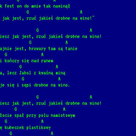
k Fest on do mnie tak nawinął
ałem w Pile
           G                     A
 jak jest, rzuć jakieś drobne na wino!"
]
📺
               G                     A
iesz jak jest, rzuć jakieś drobne na wino!
 E            G              A
ajnie jest, browary tam są tanie
  G              A
i kończy się nad ranem
ne na wino
        G              A
a, lecz Jabol z kwaśną miną
 Sida]
📺
         G              A
je się i sępi drobne na wino.
ie mordy
               G                     A
i Sida]
📺
iesz jak jest, rzuć jakieś drobne na wino!
        G                   A
łocie spał przy polu namiotowym
  G              A
ę kubeczek plastikowy
 Sida]
📺
    G                A