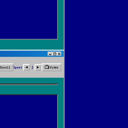
📺
Speed
3
Scroll
Video
◀︎
▶︎