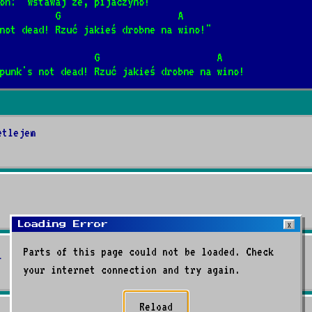
oń: "wstawaj że, pijaczyno!"
terze
          G                     A
not dead! Rzuć jakieś drobne na wino!"
                 G                     A
punk's not dead! Rzuć jakieś drobne na wino!
da
etlejem
Loading Error
X
Parts of this page could not be loaded. Check
i
your internet connection and try again.
Reload