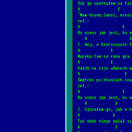
Gdy go spotkałem na Fol
Somewhere over t
A                E     
*
"Mam ksywę Jabol, wiesz
8/2/2026
[Israel Kamaka
ref.:
A                  E   
Bo wiesz jak jest, bo w
Mury
*
   A                 
4/12/2025
[Jacek Kaczma
2. Hej, w Krotoszynie f
A             E        
Muzyka tam od rana gra 
Śnił mi się rodz
*
A             E        
2/4/2025
[Janusz Laskow
Każdy na ryju uśmiech m
A                   E  
Smętnie po błoniach snu
Płonie ognisko w
ref.:
*
A                  E   
1/23/2025
[Kapela biesi
Bo wiesz jak jest, bo w
   A            E    
3. Ujrzałem go, jak w b
Ballada o Janku 
*
A              E       
2/10/2025
[Kazik]
📺
Tuż obok niego walał si
A               E      