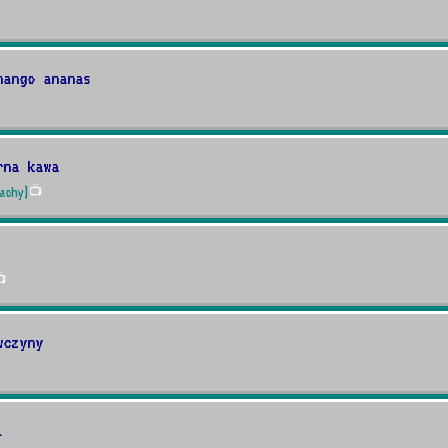
mango ananas
rna kawa
achy]
📺

wczyny
i