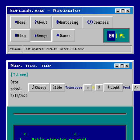
korczak.xyz - Navigator
~
Home
?
About
@
Mentoring
</>
Courses
EN
|
PL
#
Blog
*
Songs
♠
Games
a94d3ab
Last updated:
2026-08-05T22:14:04.720Z
Songs
Nie, nie, nie
[T.Love]
* Songs *
Date
0
♪
⫶
☀
Transpose
♭
♯
Font
A-
Chords
Side
Light
added:
5/12/2026
🔍
41 songs added over 2 years
  e                   a
Nazywali go marynarz
*
1.   Połóż pistolet na stół