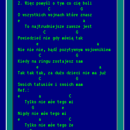
2. Więc pomyśl o tym co cię boli
             C             G
O wszystkich wojnach które znasz  
Shine On You Crazy Diamond
*
e                           a
5/10/2026
[Pink Floyd]
   To najtrudniejsze zawsze jest
           C             G
Powiedzieć nie gdy mówią tak
Wish you were here
        e                         a
*
12/4/2024
[Pink Floyd]
📺
Nie nie nie, bądź pozytywnym wojownikiem
         C               G
Kiedy na ringu zostajesz sam
Gdybym miał gitarę
        e                          a
*
Tak tak tak, za dużo dzieci nie ma już
1/27/2025
[Piosenka biesiadna]
         C               G
Swoich tatusiów i swoich mam  
Ref.:
Spider-Man
*
e        a            C
8/2/2026
[Ramones]
   Tylko nie mów tego mi
      G            e
Nigdy nie mów tego mi
Zapada zmrok
e        a            C
*
   Tylko nie mów tego że
12/20/2025
[Religijne]