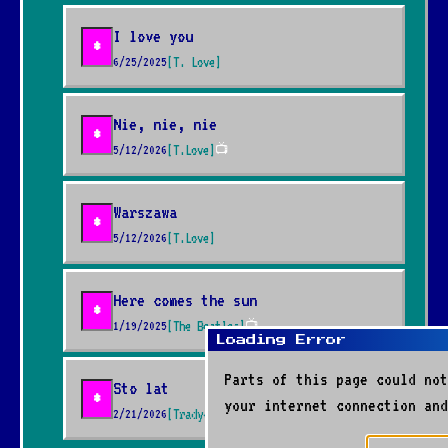
I love you
*
6/25/2025
[T. Love]
Nie, nie, nie
*
5/12/2026
[T.Love]
📺
Warszawa
*
5/12/2026
[T.Love]
Here comes the sun
*
1/19/2025
[The Beatles]
📺
Loading Error
Parts of this page could not
Sto lat
*
your internet connection and
2/21/2026
[Tradycyjna]
📺