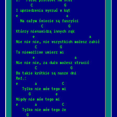
1/22/2025
[Artur Andrus]
📺
       C               G
I uprzedzenia wyrzuć w kąt   
e                       a
Piłem w Spale spałem w Pile
  Na całym świecie są faszyści
*
12/4/2024
            C            G
[Artur Andrus]
📺
Którzy nienawidzą innych rąk
        e                          a
Sąsiedzi
Nie nie nie, nie wszystkich możesz zabić
*
         C           G
6/20/2026
[Big Cyc]
To niemożliwe uwierz mi
        e                   a
Nie nie nie, za dużo możesz stracić
Rzuć jakieś drobne na wino
*
         C                G
8/8/2024
[Brudne Dzieci Sida]
📺
Bo takie krótkie są nasze dni  
Ref.:
e        a            C
Trzy akordy darcie mordy
   Tylko nie mów tego mi
*
      G            e
1/12/2025
[Brudne Dzieci Sida]
📺
Nigdy nie mów tego mi
e        a            C
   Tylko nie mów tego że
Za daleko
*
     G
8/8/2024
📺