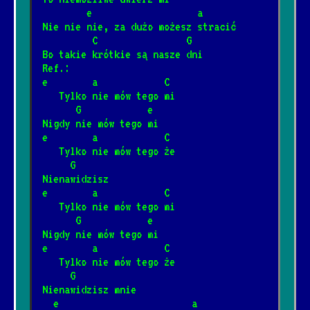
        e                   a
Nie nie nie, za dużo możesz stracić
         C                G
Lewe lewe loff
*
Bo takie krótkie są nasze dni  
11/20/2024
[Kult]
📺
Ref.:
e        a            C
   Tylko nie mów tego mi
Ale to już było
      G            e
*
6/25/2025
[Maryla Rodowicz]
📺
Nigdy nie mów tego mi
e        a            C
   Tylko nie mów tego że
Nie zabieraj mi strun
     G
*
Nienawidzisz  
1/12/2025
[Maxel]
📺
e        a            C
   Tylko nie mów tego mi
      G            e
Ciasto
*
Nigdy nie mów tego mi
8/2/2026
[Oskar Korczak]
e        a            C
   Tylko nie mów tego że
     G
Nie płacz Ewka
Nienawidzisz mnie
*
  e                        a
1/15/2026
[Perfect]
📺