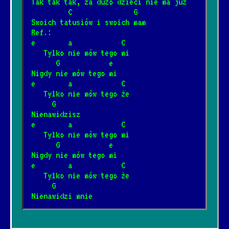
Tak tak tak, za dużo dzieci nie ma już
1/7/2026
[Fleetwood Mac]
         C               G
Swoich tatusiów i swoich mam  
Ref.:
Somewhere over the rainbow
e        a            C
*
   Tylko nie mów tego mi
8/2/2026
[Israel Kamakawiwo'ole]
      G            e
Nigdy nie mów tego mi
e        a            C
Mury
*
   Tylko nie mów tego że
4/12/2025
[Jacek Kaczmarski]
📺
     G
Nienawidzisz  
e        a            C
Śnił mi się rodzinny dom
   Tylko nie mów tego mi
*
2/4/2025
[Janusz Laskowski]
📺
      G            e
Nigdy nie mów tego mi
e        a            C
Płonie ognisko w lesie
   Tylko nie mów tego że
*
     G
1/23/2025
[Kapela biesiadna]
📺
Nienawidzi mnie  
Ballada o Janku Wiśniewskim
*