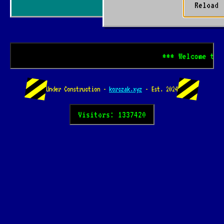
Reload
*** Welcome to korc
Under Construction -
korczak.xyz
- Est. 2024
Visitors: 1337420