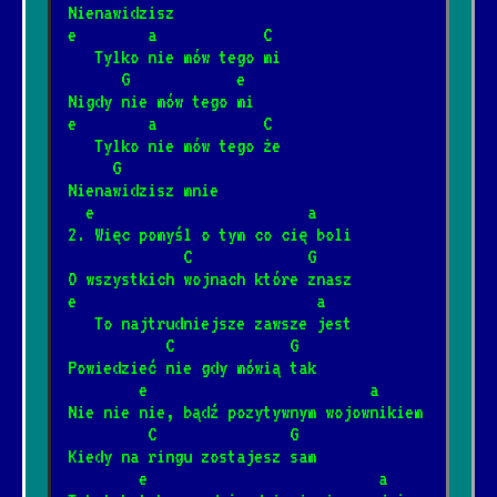
[Brudne Dzieci Sida]
Nienawidzisz  
e        a            C
   Tylko nie mów tego mi
Barka
      G            e
*
Nigdy nie mów tego mi
[Cesáreo Gabarain, Stanisław
1/17/2025
📺
e        a            C
Szmidt]
   Tylko nie mów tego że
     G
Nienawidzisz mnie
Wehikuł czasu
*
  e                        a
3/12/2025
[Dżem]
📺
2. Więc pomyśl o tym co cię boli
             C             G
O wszystkich wojnach które znasz  
Dzieci
e                           a
*
12/4/2024
[Elektryczne Gitary]
📺
   To najtrudniejsze zawsze jest
           C             G
Powiedzieć nie gdy mówią tak
Była sobie żabka mała
        e                         a
*
Nie nie nie, bądź pozytywnym wojownikiem
3/8/2026
[Fasolki]
         C               G
Kiedy na ringu zostajesz sam
        e                          a
Never Going Back Again
*