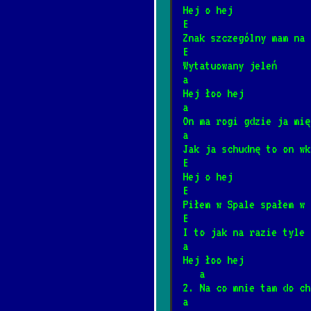
*
Hej o hej
3/31/2025
[SMKKPM]
📺
E
Znak szczególny mam na 
E
Czarny chleb cza
*
Wytatuowany jeleń
2/11/2026
[Strachy na L
a
Hej łoo hej
a
Jingle bells
On ma rogi gdzie ja mię
*
a
3/30/2025
[Świąteczne]

Jak ja schudnę to on wk
E
Hej o hej
Hiszpańskie dzie
*
E
1/31/2025
[Szanty]
📺
Piłem w Spale spałem w 
E
I to jak na razie tyle
Morskie Opowieśc
*
a
11/20/2024
[Szanty]
📺
Hej łoo hej
   a
2. Na co mnie tam do ch
I love you
a
*