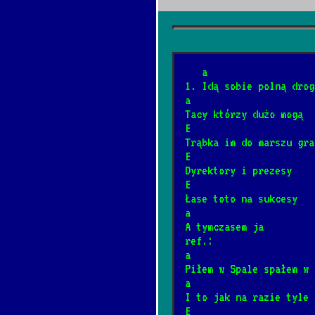
*
5/10/2026
[Pink Floyd]
Wish you were he
*
   a
12/4/2024
[Pink Floyd]

1. Idą sobie polną drog
a
Tacy którzy dużo mogą
Gdybym miał gita
E
*
Trąbka im do marszu gra
1/27/2025
[Piosenka bie
E
Dyrektory i prezesy
E
Spider-Man
*
Łase toto na sukcesy
8/2/2026
[Ramones]
a
A tymczasem ja
ref.:
Zapada zmrok
*
a
12/20/2025
[Religijne]
Piłem w Spale spałem w 
a
I to jak na razie tyle
Papaja marakuja 
E