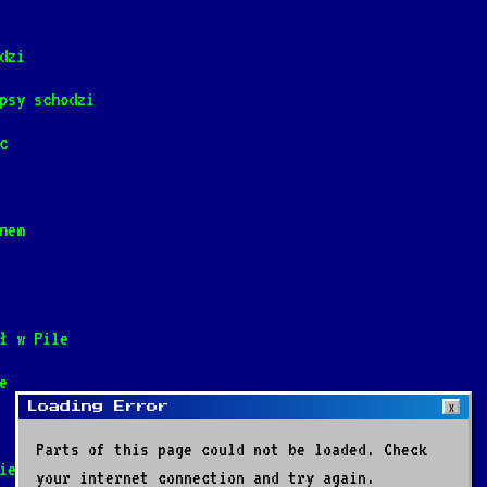
terze
dzi
psy schodzi
da
c
etlejem
nem
ł w Pile
e
i
Loading Error
X
Parts of this page could not be loaded. Check
ie
your internet connection and try again.