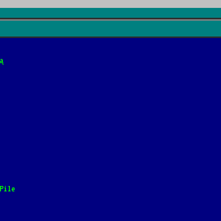
re

ą
rę
siadna]
Pile
mango ananas