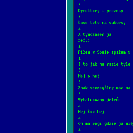
E
Dyrektory i prezesy
Piłem w Spale sp
*
E
12/4/2024
[Artur Andrus
Łase toto na sukcesy
a
A tymczasem ja
Sąsiedzi
ref.:
*
a
6/20/2026
[Big Cyc]
Piłem w Spale spałem w 
a
Rzuć jakieś drob
I to jak na razie tyle
*
E
8/8/2024
[Brudne Dzieci
Hej o hej
E
Znak szczególny mam na 
Trzy akordy darc
*
E
1/12/2025
[Brudne Dziec
Wytatuowany jeleń
a
Hej łoo hej
Za daleko
a
*
On ma rogi gdzie ja mię
8/8/2024
[Brudne Dzieci
a