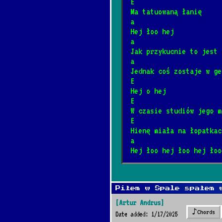
E
Lewe lewe loff
*
Ma tatuowaną łanię
11/20/2024
[Kult]
📺
a
Hej łoo hej
a
Ale to już było
Jak przykucnie to jest 
*
a
6/25/2025
[Maryla Rodow
Jednak coś zostaje w ge
E
Nie zabieraj mi 
Hej o hej
*
E
1/12/2025
[Maxel]
📺
W czasie studiów jego m
E
Hienę miała na łopatkac
Ciasto
*
a
8/2/2026
[Oskar Korczak
Hej łoo hej łoo hej łoo
Nie płacz Ewka
*
Piłem w Spale spałem 
1/15/2026
[Perfect]
📺
[Artur Andrus]
♪
Chords
Date added: 1/17/2025
Shine On You Cra