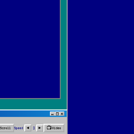
📺
Speed
3
Scroll
Video
◀︎
▶︎