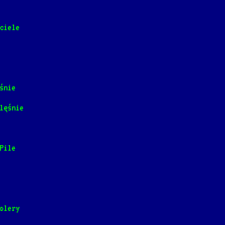
ciele
rna kawa
achy]
📺
śnie

lęśnie
wczyny
Pile
i
olery