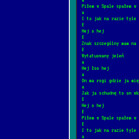
Piłem w Spale spałem w 
Somewhere over t
*
a
8/2/2026
[Israel Kamaka
I to jak na razie tyle
E
Hej o hej
Mury
E
*
Znak szczególny mam na 
4/12/2025
[Jacek Kaczma
E
Wytatuowany jeleń
Śnił mi się rodz
a
*
Hej łoo hej
2/4/2025
[Janusz Laskow
a
On ma rogi gdzie ja mię
a
Płonie ognisko w
*
Jak ja schudnę to on wk
1/23/2025
[Kapela biesi
E
Hej o hej
E
Ballada o Janku 
Piłem w Spale spałem w 
*
E
2/10/2025
[Kazik]
📺
I to jak na razie tyle
a