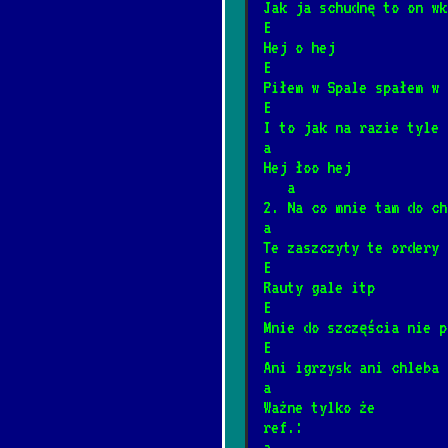
Jak ja schudnę to on wk
E
Barka
*
Hej o hej
1/17/2025
[Cesáreo Gaba
E
Piłem w Spale spałem w 
E
Wehikuł czasu
I to jak na razie tyle
*
a
3/12/2025
[Dżem]
📺
Hej łoo hej
   a
Dzieci
2. Na co mnie tam do ch
*
a
12/4/2024
[Elektryczne 
Te zaszczyty te ordery
E
Rauty gale itp
Była sobie żabka
*
E
3/8/2026
[Fasolki]
Mnie do szczęścia nie p
E
Ani igrzysk ani chleba
Never Going Back
a
*
Ważne tylko że
1/7/2026
[Fleetwood Mac
ref.:
a