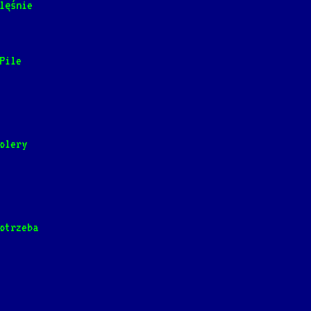
lęśnie
rain, Stanisław Szmidt]
📺
Pile
olery
Gitary]
📺
 mała
otrzeba
 Again
]