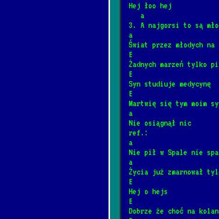
Hej łoo hej
Do szopy hej pas
*
   a
12/31/2025
[Kolęda]
📺
3. A najgorsi to są mło
a
Świat przez młodych na 
Hej kolęda, kolę
E
*
Żadnych marzeń tylko pi
12/31/2025
[Kolęda]
📺
E
Syn studiuje medycynę
Przybieżeli do B
E
*
Martwię się tym moim sy
12/31/2025
[Kolęda]
a
Nie osiągnął nic
ref.:
Arahja
*
a
12/4/2024
[Kult]
📺
Nie pił w Spale nie spa
a
Życia już zmarnował tyl
Gdy nie ma dziec
E
*
Hej o hejs
12/4/2024
[Kult]
📺
E
Dobrze że choć na kolan