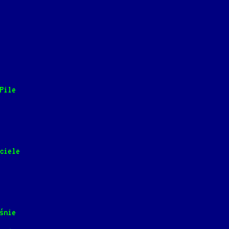
ałem w Pile
]
📺
Pile
ne na wino
 Sida]
📺
ciele
ie mordy
i Sida]
📺
śnie
 Sida]
📺