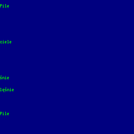
Pile
he rainbow
wiwo'ole]
ciele
rski]
📺
inny dom
ski]
📺
śnie
 lesie
lęśnie
adna]
📺
Wiśniewskim
Pile