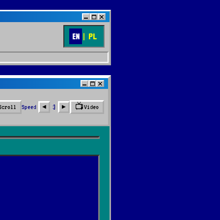
EN
|
PL
📺
Speed
3
Scroll
Video
◀︎
▶︎
🔍