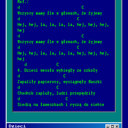
Ref.:
1/7/2026
[Fleetwood Mac]
d                           C
Wszyscy mamy źle w głowach, że żyjemy
d                         C
Somewhere over the rainbow
Hej, hej, la, la, la, la, hej, hej, hej, 
*
hej
8/2/2026
[Israel Kamakawiwo'ole]
d                           C
Wszyscy mamy źle w głowach, że żyjemy
Mury
d                         C
*
Hej, hej, la, la, la, la, hej, hej, hej, 
4/12/2025
[Jacek Kaczmarski]
📺
hej
   d             C
4. Dzieci wesoło wybiegły ze szkoły
Śnił mi się rodzinny dom
*
d                   C
2/4/2025
[Janusz Laskowski]
📺
Zapaliły papierosy, wyciągnęły flaszki
d                C
Chodnik zapluły, ludzi przepędziły
Płonie ognisko w lesie
d                    C
*
Siedzą na ławeczkach i ryczą do siebie
1/23/2025
[Kapela biesiadna]
📺
Ballada o Janku Wiśniewskim
*
Dzieci