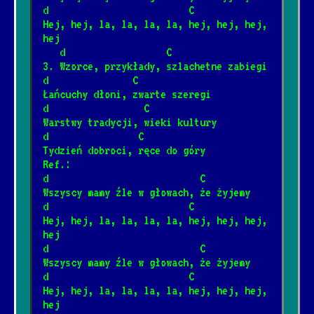
d                         C
Hej, hej, la, la, la, la, hej, hej, hej, 
Shine On You Crazy Diamond
hej
*
   d                  C
5/10/2026
[Pink Floyd]
3. Wzorce, przykłady, szlachetne zabiegi
d               C
Łańcuchy dłoni, zwarte szeregi
Welcome To The Machine
*
d                 C
8/7/2026
[Pink Floyd]
Warstwy tradycji, wieki kultury
d                C
Tydzień dobroci, ręce do góry
Wish you were here
Ref.:
*
d                           C
12/4/2024
[Pink Floyd]
📺
Wszyscy mamy źle w głowach, że żyjemy
d                         C
Hej, hej, la, la, la, la, hej, hej, hej, 
Gdybym miał gitarę
*
hej
1/27/2025
[Piosenka biesiadna]
d                           C
Wszyscy mamy źle w głowach, że żyjemy
d                         C
Spider-Man
Hej, hej, la, la, la, la, hej, hej, hej, 
*
8/2/2026
[Ramones]
hej