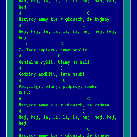
Hej, hej, la, la, la, la, hej, hej, hej, 
hej
d                           C
Lewe lewe loff
Wszyscy mamy źle w głowach, że żyjemy
*
d                         C
11/20/2024
[Kult]
📺
Hej, hej, la, la, la, la, hej, hej, hej, 
hej
   d             C
Ale to już było
*
2. Tony papieru, tomy analiz
6/25/2025
[Maryla Rodowicz]
📺
d               C
Genialne myśli, tłumy na sali
d                C
Nie zabieraj mi strun
Godziny modlitw, lata nauki
*
d                 C
1/12/2025
[Maxel]
📺
Przysięgi, plany, podpisy, druki
Ref.:
d                           C
Ciasto
*
Wszyscy mamy źle w głowach, że żyjemy
8/2/2026
[Oskar Korczak]
d                         C
Hej, hej, la, la, la, la, hej, hej, hej, 
hej
Nie płacz Ewka
d                           C
*
1/15/2026
[Perfect]
📺
Wszyscy mamy źle w głowach, że żyjemy