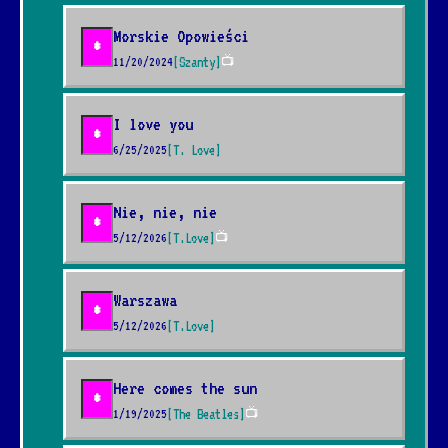
Morskie Opowieści
*
11/20/2024
[Szanty]
📺
I love you
*
6/25/2025
[T. Love]
Nie, nie, nie
*
5/12/2026
[T.Love]
📺
Warszawa
*
5/12/2026
[T.Love]
Here comes the sun
*
1/19/2025
[The Beatles]
📺