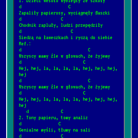
1. Dzieci wesoło wybiegły ze szkoły
1/22/2025
[Artur Andrus]
📺
d                   C
Zapaliły papierosy, wyciągnęły flaszki
d                C
Piłem w Spale spałem w Pile
Chodnik zapluły, ludzi przepędziły
*
12/4/2024
[Artur Andrus]
📺
d                    C
Siedzą na ławeczkach i ryczą do siebie
Ref.:
Sąsiedzi
d                           C
*
Wszyscy mamy źle w głowach, że żyjemy
6/20/2026
[Big Cyc]
d                         C
Hej, hej, la, la, la, la, hej, hej, hej, 
hej
Rzuć jakieś drobne na wino
*
d                           C
8/8/2024
[Brudne Dzieci Sida]
📺
Wszyscy mamy źle w głowach, że żyjemy
d                         C
Hej, hej, la, la, la, la, hej, hej, hej, 
Trzy akordy darcie mordy
hej
*
   d             C
1/12/2025
[Brudne Dzieci Sida]
📺
2. Tony papieru, tomy analiz
d               C
Genialne myśli, tłumy na sali
Za daleko
*
d                C
8/8/2024
📺