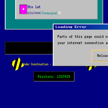
Sto lat
*
2/21/2026
[Tradycyjna]
📺
Loading Error
Parts of this page could n
your internet connection a
*** Welcome to kor
Reloa
Under Construction -
korczak.xyz
- Est. 2024
Visitors: 1337420