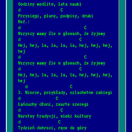
[Brudne Dzieci Sida]
Godziny modlitw, lata nauki
d                 C
Przysięgi, plany, podpisy, druki
Barka
Ref.:
*
[Cesáreo Gabarain, Stanisław
d                           C
1/17/2025
📺
Wszyscy mamy źle w głowach, że żyjemy
Szmidt]
d                         C
Hej, hej, la, la, la, la, hej, hej, hej, 
Wehikuł czasu
hej
*
d                           C
3/12/2025
[Dżem]
📺
Wszyscy mamy źle w głowach, że żyjemy
d                         C
Hej, hej, la, la, la, la, hej, hej, hej, 
Dzieci
*
hej
12/4/2024
[Elektryczne Gitary]
📺
   d                  C
3. Wzorce, przykłady, szlachetne zabiegi
d               C
Była sobie żabka mała
Łańcuchy dłoni, zwarte szeregi
*
d                 C
3/8/2026
[Fasolki]
Warstwy tradycji, wieki kultury
d                C
Tydzień dobroci, ręce do góry
Never Going Back Again
*