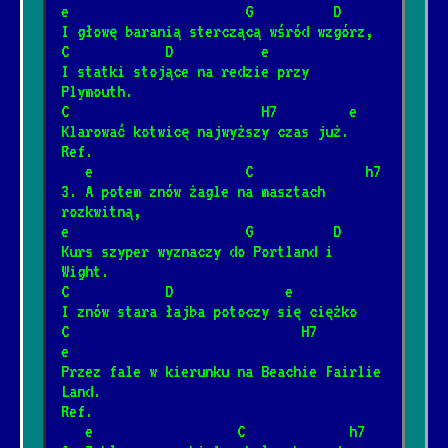
[Brudne Dzieci Sida]
e                      G          D
I głowę baranią sterczącą wśród wzgórz,
C            D           e
Barka
I statki stojące na redzie przy 
*
Plymouth.
[Cesáreo Gabarain, Stanisław
1/17/2025
📺
C                        H7         e
Szmidt]
Klarować kotwicę najwyższy czas już.
Ref.
   e                   C              h7
Wehikuł czasu
*
3. A potem znów żagle na masztach 
3/12/2025
[Dżem]
📺
rozkwitną,
e                      G          D
Kurs szyper wyznaczy do Portland i 
Dzieci
Wight.
*
12/4/2024
[Elektryczne Gitary]
📺
C            D              e
I znów stara łajba potoczy się ciężko
C                             H7            
Była sobie żabka mała
e
*
Przez fale w kierunku na Beachie Fairlie 
3/8/2026
[Fasolki]
Land.
Ref.
   e                  C             h7
Never Going Back Again
*