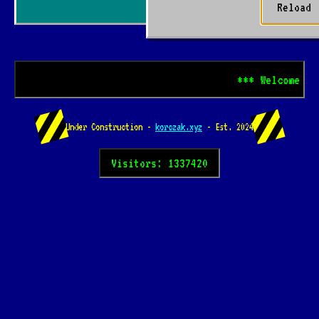
Reload
*** Welcome to kor
Under Construction -
korczak.xyz
- Est. 2024
Visitors: 1337420