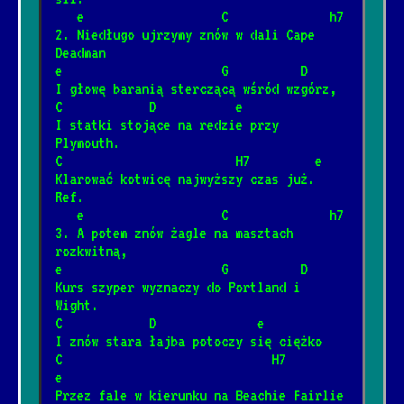
   e                   C              h7
2. Niedługo ujrzymy znów w dali Cape 
Deadman
Lewe lewe loff
*
e                      G          D
11/20/2024
[Kult]
📺
I głowę baranią sterczącą wśród wzgórz,
C            D           e
I statki stojące na redzie przy 
Ale to już było
Plymouth.
*
6/25/2025
[Maryla Rodowicz]
📺
C                        H7         e
Klarować kotwicę najwyższy czas już.
Ref.
Nie zabieraj mi strun
   e                   C              h7
*
3. A potem znów żagle na masztach 
1/12/2025
[Maxel]
📺
rozkwitną,
e                      G          D
Kurs szyper wyznaczy do Portland i 
Ciasto
*
Wight.
8/2/2026
[Oskar Korczak]
C            D              e
I znów stara łajba potoczy się ciężko
C                             H7            
Nie płacz Ewka
e
*
Przez fale w kierunku na Beachie Fairlie 
1/15/2026
[Perfect]
📺