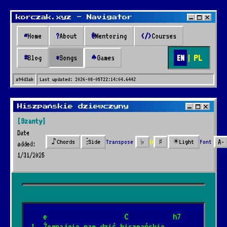
korczak.xyz - Navigator
~
Home
?
About
@
Mentoring
</>
Courses
EN
|
PL
#
Blog
*
Songs
♠
Games
a94d3ab
Last updated:
2026-08-05T22:14:04.644Z
Songs
Hiszpańskie dziewczyny
[Szanty]
* Songs *
Date
0
♪
⫶
☀
Transpose
♭
♯
Font
A-
Chords
Side
Light
added:
1/31/2025
🔍
41 songs added over 2 years
   e                   C           h7
Nazywali go marynarz
*
1. Żegnajcie nam dziś hiszpańskie 