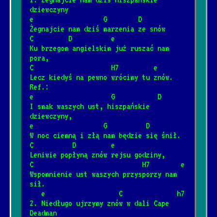
1/22/2025
[Artur Andrus]
📺
dziewczyny
e                  G        D
Żegnajcie nam dziś marzenia ze snów
Piłem w Spale spałem w Pile
C         D          e
*
Ku brzegom angielskim już ruszać nam 
12/4/2024
[Artur Andrus]
📺
pora,
C                    H7         e
Sąsiedzi
Lecz kiedyś na pewno wrócimy tu znów.
*
Ref.:
6/20/2026
[Big Cyc]
e                    G           D
I smak waszych ust, hiszpańskie 
dziewczyny,
Rzuć jakieś drobne na wino
*
e                  G          D
8/8/2024
[Brudne Dzieci Sida]
📺
W noc ciemną i złą nam będzie się śnił.
C          D         e
Leniwie popłyną znów rejsu godziny,
Trzy akordy darcie mordy
C                            H7        e
*
Wspomnienie ust waszych przysporzy nam 
1/12/2025
[Brudne Dzieci Sida]
📺
sił.
   e                   C              h7
2. Niedługo ujrzymy znów w dali Cape 
Za daleko
*
Deadman
8/8/2024
📺