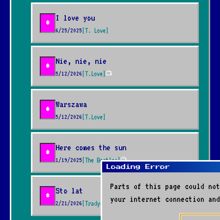
I love you
*
6/25/2025
[T. Love]
Nie, nie, nie
*
5/12/2026
[T.Love]
📺
Warszawa
*
5/12/2026
[T.Love]
Here comes the sun
*
1/19/2025
[The Beatles]
📺
Loading Error
Parts of this page could not
Sto lat
*
your internet connection and
2/21/2026
[Tradycyjna]
📺