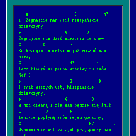
2/10/2025
[Kazik]
📺
   e                   C           h7
1. Żegnajcie nam dziś hiszpańskie 
Do szopy hej pasterze
*
dziewczyny
12/31/2025
[Kolęda]
📺
e                  G        D
Żegnajcie nam dziś marzenia ze snów
C         D          e
Hej kolęda, kolęda
Ku brzegom angielskim już ruszać nam 
*
12/31/2025
[Kolęda]
📺
pora,
C                    H7         e
Lecz kiedyś na pewno wrócimy tu znów.
Przybieżeli do Betlejem
Ref.:
*
e                    G           D
12/31/2025
[Kolęda]
I smak waszych ust, hiszpańskie 
dziewczyny,
e                  G          D
Arahja
*
W noc ciemną i złą nam będzie się śnił.
12/4/2024
[Kult]
📺
C          D         e
Leniwie popłyną znów rejsu godziny,
C                            H7        e
Gdy nie ma dzieci
Wspomnienie ust waszych przysporzy nam 
*
sił.
12/4/2024
[Kult]
📺