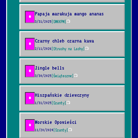
Papaja marakuja mango ananas
*
3/31/2025
[SMKKPM]
📺
Czarny chleb czarna kawa
*
2/11/2026
[Strachy na Lachy]
📺
Jingle bells
*
3/30/2025
[Świąteczne]
📺
Hiszpańskie dziewczyny
*
1/31/2025
[Szanty]
📺
Morskie Opowieści
*
11/20/2024
[Szanty]
📺