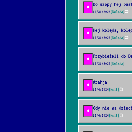
Do szopy hej pas
*
12/31/2025
[Kolęda]
📺
Hej kolęda, kolę
*
12/31/2025
[Kolęda]
📺
Przybieżeli do B
*
12/31/2025
[Kolęda]
Arahja
*
12/4/2024
[Kult]
📺
Gdy nie ma dziec
*
12/4/2024
[Kult]
📺