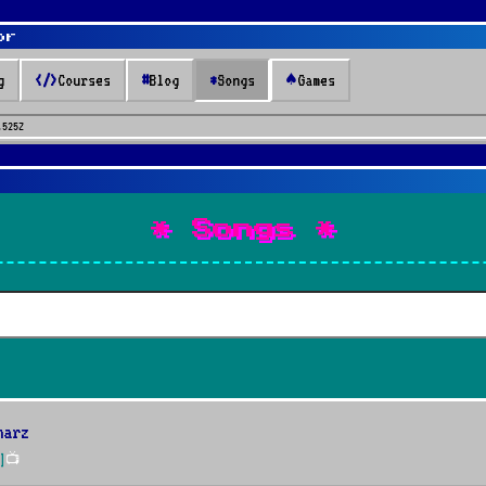
or
g
</>
Courses
#
Blog
*
Songs
♠
Games
.525Z
* Songs *
narz
]
📺