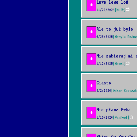
Lewe lewe loff
*
11/20/2024
[Kult]
📺
Ale to już było
*
6/25/2025
[Maryla Rodow
Nie zabieraj mi 
*
1/12/2025
[Maxel]
📺
Ciasto
*
8/2/2026
[Oskar Korczak
Nie płacz Ewka
*
1/15/2026
[Perfect]
📺
Shine On You Cra