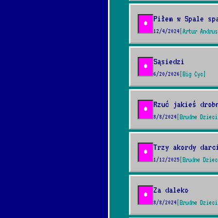
Piłem w Spale sp
*
12/4/2024
[Artur Andrus
Sąsiedzi
*
6/20/2026
[Big Cyc]
Rzuć jakieś drob
*
8/8/2024
[Brudne Dzieci
Trzy akordy darc
*
1/12/2025
[Brudne Dziec
Za daleko
*
8/8/2024
[Brudne Dzieci