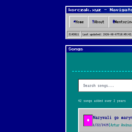
korczak.xyz - Navigat
~
Home
?
About
@
Mentorin
f143811
Last updated:
2026-08-07T18:45:42
Songs
42 songs added over 2 years
Nazywali go mary
*
1/22/2025
[Artur Andrus