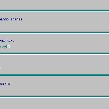
mango ananas
rna kawa
achy]
📺

wczyny
i