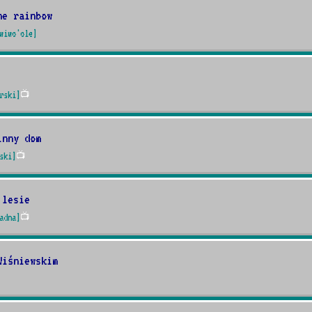
he rainbow
wiwo'ole]
rski]
📺
inny dom
ski]
📺
 lesie
adna]
📺
Wiśniewskim