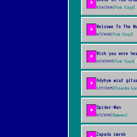
*
5/10/2026
[Pink Floyd]
Welcome To The M
*
8/7/2026
[Pink Floyd]
Wish you were he
*
12/4/2024
[Pink Floyd]

Gdybym miał gita
*
1/27/2025
[Piosenka bie
Spider-Man
*
8/2/2026
[Ramones]
Zapada zmrok