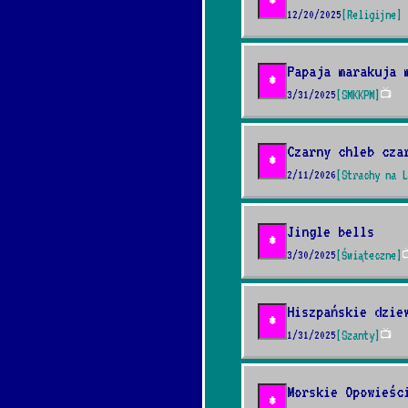
*
12/20/2025
[Religijne]
Papaja marakuja 
*
3/31/2025
[SMKKPM]
📺
Czarny chleb cza
*
2/11/2026
[Strachy na L
Jingle bells
*
3/30/2025
[Świąteczne]

Hiszpańskie dzie
*
1/31/2025
[Szanty]
📺
Morskie Opowieśc
*