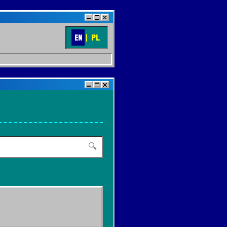
EN
|
PL
🔍