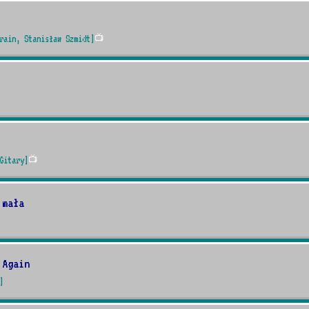
rain, Stanisław Szmidt]
📺
Gitary]
📺
 mała
 Again
]