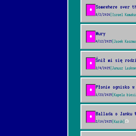
Somewhere over t
*
8/2/2026
[Israel Kamaka
Mury
*
4/12/2025
[Jacek Kaczma
Śnił mi się rodz
*
2/4/2025
[Janusz Laskow
Płonie ognisko w
*
1/23/2025
[Kapela biesi
Ballada o Janku 
*
2/10/2025
[Kazik]
📺