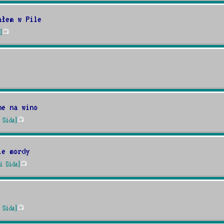
ałem w Pile
]
📺
ne na wino
 Sida]
📺
ie mordy
i Sida]
📺
 Sida]
📺