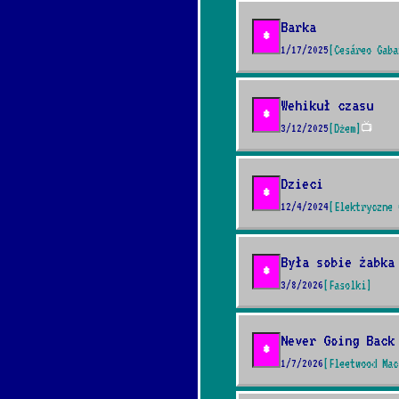
Barka
*
1/17/2025
[Cesáreo Gaba
Wehikuł czasu
*
3/12/2025
[Dżem]
📺
Dzieci
*
12/4/2024
[Elektryczne 
Była sobie żabka
*
3/8/2026
[Fasolki]
Never Going Back
*
1/7/2026
[Fleetwood Mac