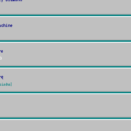
achine
re

rę
siadna]