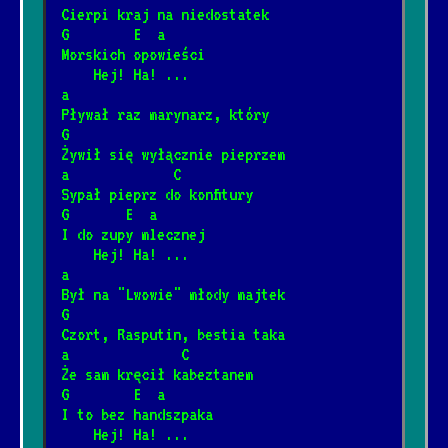
Cierpi kraj na niedostatek
G        E  a
I love you
*
Morskich opowieści
6/25/2025
[T. Love]
    Hej! Ha! ...
a
Pływał raz marynarz, który
Nie, nie, nie
G
*
5/12/2026
[T.Love]
📺
Żywił się wyłącznie pieprzem
a             C
Sypał pieprz do konfitury
Warszawa
G       E  a
*
I do zupy mlecznej
5/12/2026
[T.Love]
    Hej! Ha! ...
a
Był na "Lwowie" młody majtek
Here comes the sun
*
G
1/19/2025
[The Beatles]
📺
Czort, Rasputin, bestia taka
a              C
Że sam kręcił kabeztanem
Sto lat
G        E  a
*
I to bez handszpaka
2/21/2026
[Tradycyjna]
📺
    Hej! Ha! ...