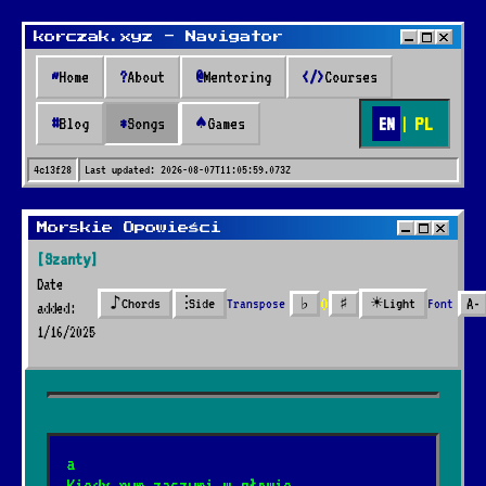
korczak.xyz - Navigator
~
Home
?
About
@
Mentoring
</>
Courses
EN
|
PL
#
Blog
*
Songs
♠
Games
4c13f28
Last updated:
2026-08-07T11:05:59.073Z
Songs
Morskie Opowieści
[Szanty]
* Songs *
Date
0
♪
⫶
☀
Transpose
♭
♯
Font
A-
Chords
Side
Light
added:
1/16/2025
🔍
41 songs added over 2 years
a
Nazywali go marynarz
*
Kiedy rum zaszumi w głowie