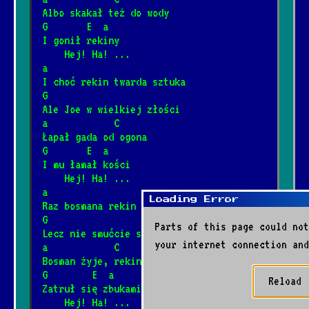
Albo skakał też do wody
G       E  a
I gonił rekiny
    Hej! Ha! ...
a
I choć rekin twarda sztuka
G
Ale Joe w wielkiej złości
a            C
Łapał gada od ogona
G       E  a
I mu łamał kości
    Hej! Ha! ...
a
Loading Error
Raz bosmana rekin pożarł
G
Parts of this page could not
Lecz nie smućcie się kochani
your internet connection and
a            C
Bosman żyje, rekin umarł
G        E  a
Reload
Zatruł się zbukami
    Hej! Ha! ...