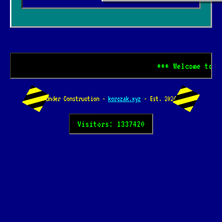
*** Welcome to korcza
Under Construction -
korczak.xyz
- Est. 2024
Visitors: 1337420