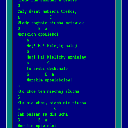
1/22/2025
[Artur Andrus]
📺
G
Cały świat nabiera treści,
a             C
Piłem w Spale spałem w Pile
Wtedy chętnie słucha człowiek
*
G        E  a
12/4/2024
[Artur Andrus]
📺
Morskich opowieści
    a
Sąsiedzi
    Hej! Ha! Kolejkę nalej
*
    G
6/20/2026
[Big Cyc]
    Hej! Ha! Kielichy wznieśmy
    a        C
    To zrobi doskonale
Rzuć jakieś drobne na wino
*
    G       E  a
8/8/2024
[Brudne Dzieci Sida]
📺
    Morskim opowieściom!
a
Kto chce ten niechaj słucha
Trzy akordy darcie mordy
G
*
Kto nie chce, niech nie słucha
1/12/2025
[Brudne Dzieci Sida]
📺
a               C
Jak balsam są dla ucha
G        E  a
Za daleko
*
Morskie opowieści
8/8/2024
📺