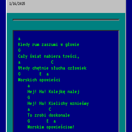
1/16/2025
Shine On You Crazy Diamond
*
5/10/2026
[Pink Floyd]
a
Wish you were here
Kiedy rum zaszumi w głowie
*
12/4/2024
[Pink Floyd]
📺
G
Cały świat nabiera treści,
a             C
Gdybym miał gitarę
Wtedy chętnie słucha człowiek
*
G        E  a
1/27/2025
[Piosenka biesiadna]
Morskich opowieści
    a
    Hej! Ha! Kolejkę nalej
Spider-Man
*
    G
8/2/2026
[Ramones]
    Hej! Ha! Kielichy wznieśmy
    a        C
    To zrobi doskonale
Zapada zmrok
    G       E  a
*
    Morskim opowieściom!
12/20/2025
[Religijne]