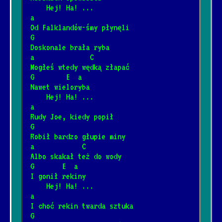
2/10/2025
[Kazik]
📺
    Hej! Ha! ...
a
Od Falklandów-śmy płynęli
Do szopy hej pasterze
G
*
Doskonale brała ryba
12/31/2025
[Kolęda]
📺
a              C
Mogłeś wtedy wędką złapać
G        E  a
Hej kolęda, kolęda
*
Nawet wieloryba
12/31/2025
[Kolęda]
📺
    Hej! Ha! ...
a
Rudy Joe, kiedy popił
Przybieżeli do Betlejem
G
*
12/31/2025
[Kolęda]
Robił bardzo głupie miny
a            C
Albo skakał też do wody
Arahja
G       E  a
*
I gonił rekiny
12/4/2024
[Kult]
📺
    Hej! Ha! ...
a
I choć rekin twarda sztuka
Gdy nie ma dzieci
*
G
12/4/2024
[Kult]
📺