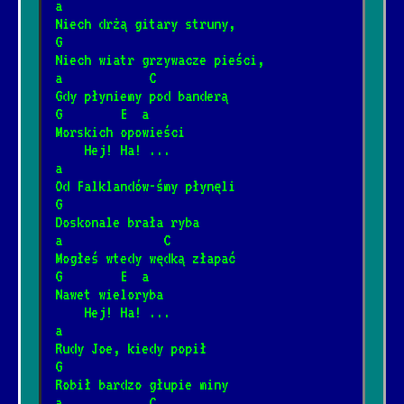
a
Niech drżą gitary struny,
G
Niech wiatr grzywacze pieści,
a            C
Gdy płyniemy pod banderą
G        E  a
Morskich opowieści
    Hej! Ha! ...
a
Od Falklandów-śmy płynęli
G
Doskonale brała ryba
a              C
Mogłeś wtedy wędką złapać
G        E  a
Nawet wieloryba
    Hej! Ha! ...
a
Rudy Joe, kiedy popił
G
Robił bardzo głupie miny
a            C