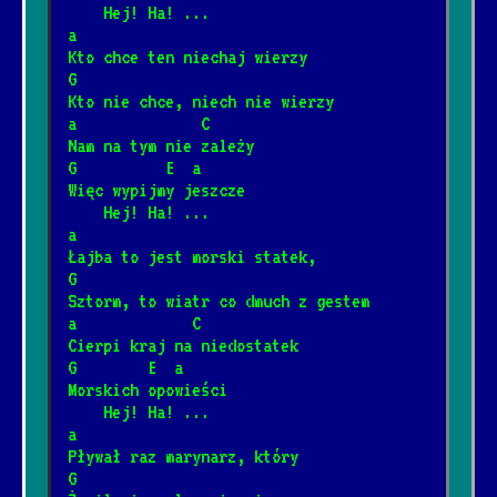
[Brudne Dzieci Sida]
    Hej! Ha! ...
a
Kto chce ten niechaj wierzy
Barka
G
*
Kto nie chce, niech nie wierzy
[Cesáreo Gabarain, Stanisław
1/17/2025
📺
a              C
Szmidt]
Nam na tym nie zależy
G          E  a
Więc wypijmy jeszcze
Wehikuł czasu
*
    Hej! Ha! ...
3/12/2025
[Dżem]
📺
a
Łajba to jest morski statek,
G
Dzieci
Sztorm, to wiatr co dmuch z gestem
*
12/4/2024
[Elektryczne Gitary]
📺
a             C
Cierpi kraj na niedostatek
G        E  a
Była sobie żabka mała
Morskich opowieści
*
    Hej! Ha! ...
3/8/2026
[Fasolki]
a
Pływał raz marynarz, który
G
Never Going Back Again
*