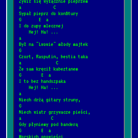
Żywił się wyłącznie pieprzem
1/7/2026
[Fleetwood Mac]
a             C
Sypał pieprz do konfitury
G       E  a
Somewhere over the rainbow
I do zupy mlecznej
*
    Hej! Ha! ...
8/2/2026
[Israel Kamakawiwo'ole]
a
Był na "Lwowie" młody majtek
G
Mury
*
Czort, Rasputin, bestia taka
4/12/2025
[Jacek Kaczmarski]
📺
a              C
Że sam kręcił kabeztanem
G        E  a
Śnił mi się rodzinny dom
I to bez handszpaka
*
2/4/2025
[Janusz Laskowski]
📺
    Hej! Ha! ...
a
Niech drżą gitary struny,
Płonie ognisko w lesie
G
*
Niech wiatr grzywacze pieści,
1/23/2025
[Kapela biesiadna]
📺
a            C
Gdy płyniemy pod banderą
G        E  a
Ballada o Janku Wiśniewskim
*
Morskich opowieści