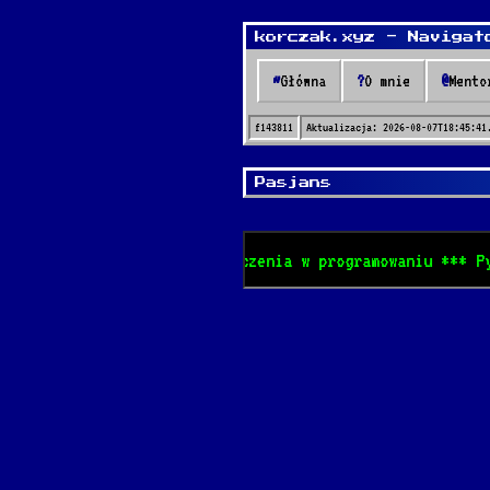
korczak.xyz - Navigat
~
Główna
?
O mnie
@
Mento
f143811
Aktualizacja:
2026-08-07T18:45:41
Pasjans
zak.xyz! *** 7 lat doświadczenia w programowaniu *** Pyt