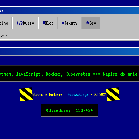
or
ring
</>
Kursy
#
Blog
*
Teksty
♠
Gry
.228Z
hon, JavaScript, Docker, Kubernetes *** Napisz do mnie w
Strona w budowie -
korczak.xyz
- Od 2024
Odwiedziny: 1337420