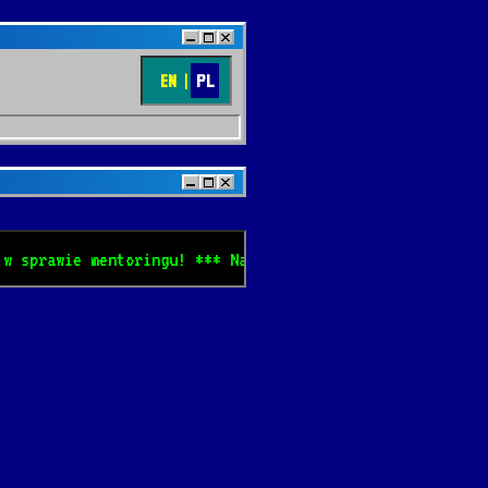
EN
|
PL
 sprawie mentoringu! *** Najlepiej oglądać w Netscape Na