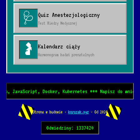
Quiz Anestezjologiczny
🩺
Test Wiedzy Medycznej
Kalendarz ciąży
🤰
Harmonogram badań prenatalnych
hon, JavaScript, Docker, Kubernetes *** Napisz do mnie w
Strona w budowie -
korczak.xyz
- Od 2024
Odwiedziny: 1337420