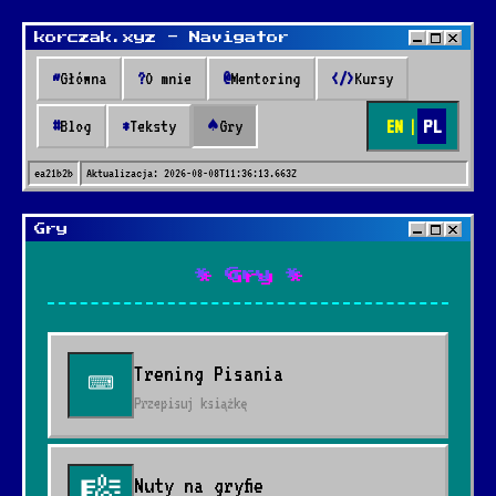
korczak.xyz - Navigator
~
Główna
?
O mnie
@
Mentoring
</>
Kursy
EN
|
PL
#
Blog
*
Teksty
♠
Gry
ea21b2b
Aktualizacja:
2026-08-08T11:36:13.663Z
Gry
* Gry *
Trening Pisania
⌨
Przepisuj książkę
Nuty na gryfie