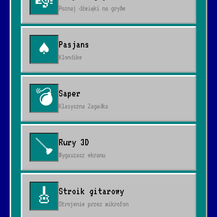
🎼
Poznaj dźwięki na gryfie
Pasjans
♠
Klondike
Saper
💣
Klasyczna Zagadka
Rury 3D
🪠
Wygaszacz ekranu
Stroik gitarowy
🎸
Strojenie przez mikrofon