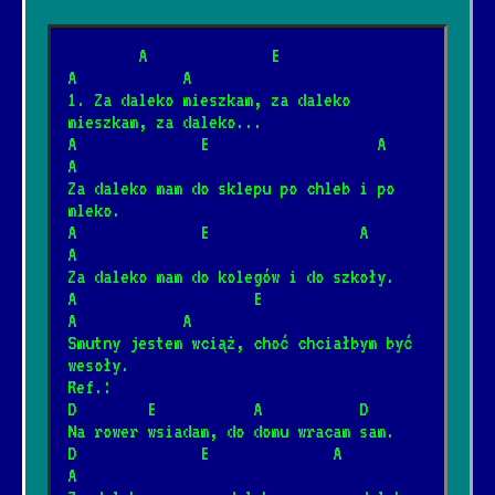
        A              E                   
Lewe lewe loff
A            A
*
20.11.2024
[Kult]
📺
1. Za daleko mieszkam, za daleko 
mieszkam, za daleko...
A              E                   A               
Ale to już było
A
*
Za daleko mam do sklepu po chleb i po 
25.06.2025
[Maryla Rodowicz]
📺
mleko.
A              E                 A          
A
Nie zabieraj mi strun
*
Za daleko mam do kolegów i do szkoły.
12.01.2025
[Maxel]
📺
A                    E                    
A            A
Smutny jestem wciąż, choć chciałbym być 
Ciasto
wesoły.
*
Ref.:
2.08.2026
[Oskar Korczak]
D        E           A           D
Na rower wsiadam, do domu wracam sam.
D              E              A             
Nie płacz Ewka
*
A
15.01.2026
[Perfect]
📺