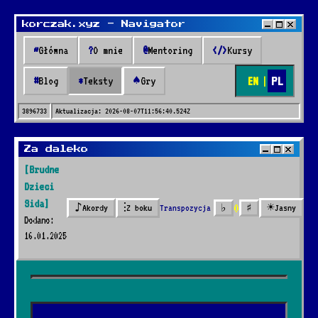
korczak.xyz - Navigator
~
Główna
?
O mnie
@
Mentoring
</>
Kursy
EN
|
PL
#
Blog
*
Teksty
♠
Gry
3896733
Aktualizacja:
2026-08-07T11:56:40.524Z
Teksty
Za daleko
[Brudne
* Teksty *
Dzieci
Sida]
0
♪
⫶
☀
Transpozycja
♭
♯
Czc
Akordy
Z boku
Jasny
Dodano:
🔍
16.01.2025
41 piosenek dodanych przez 2 lata
Nazywali go marynarz
*