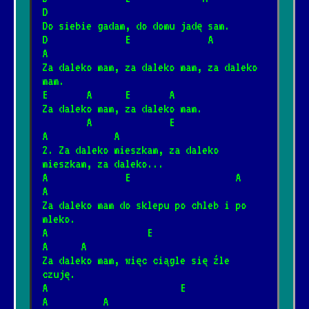
[Brudne Dzieci Sida]
D
Do siebie gadam, do domu jadę sam.
D              E              A             
Barka
A
*
[Cesáreo Gabarain, Stanisław
Za daleko mam, za daleko mam, za daleko 
17.01.2025
📺
Szmidt]
mam.
E       A      E       A
Za daleko mam, za daleko mam.
Wehikuł czasu
        A              E                   
*
A            A
12.03.2025
[Dżem]
📺
2. Za daleko mieszkam, za daleko 
mieszkam, za daleko...
A              E                   A               
Dzieci
*
A
4.12.2024
[Elektryczne Gitary]
📺
Za daleko mam do sklepu po chleb i po 
mleko.
A                  E                     
Była sobie żabka mała
A      A
*
Za daleko mam, więc ciągle się źle 
8.03.2026
[Fasolki]
czuję.
A                        E                  
Never Going Back Again
A          A
*