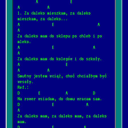
        A              E                   
22.01.2025
[Artur Andrus]
📺
A            A
1. Za daleko mieszkam, za daleko 
mieszkam, za daleko...
Piłem w Spale spałem w Pile
*
A              E                   A               
4.12.2024
[Artur Andrus]
📺
A
Za daleko mam do sklepu po chleb i po 
mleko.
Sąsiedzi
A              E                 A          
*
A
20.06.2026
[Big Cyc]
Za daleko mam do kolegów i do szkoły.
A                    E                    
A            A
Rzuć jakieś drobne na wino
*
Smutny jestem wciąż, choć chciałbym być 
8.08.2024
[Brudne Dzieci Sida]
📺
wesoły.
Ref.:
D        E           A           D
Trzy akordy darcie mordy
Na rower wsiadam, do domu wracam sam.
*
12.01.2025
[Brudne Dzieci Sida]
📺
D              E              A             
A
Za daleko mam, za daleko mam, za daleko 
Za daleko
mam.
*
D              E             A          
8.08.2024
📺