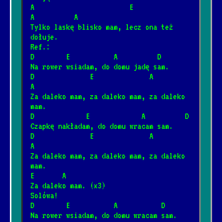
A                        E                  
A          A
Papaja marakuja mango ananas
Tylko laskę blisko mam, lecz ona też 
*
31.03.2025
[SMKKPM]
📺
dołuje.
Ref.:
D        E           A          D
Czarny chleb czarna kawa
Na rower wsiadam, do domu jadę sam.
*
D              E              A             
11.02.2026
[Strachy na Lachy]
📺
A
Za daleko mam, za daleko mam, za daleko 
mam.
Jingle bells
*
D             E             A          D
30.03.2025
[Świąteczne]
📺
Czapkę nakładam, do domu wracam sam.
D              E              A             
A
Hiszpańskie dziewczyny
Za daleko mam, za daleko mam, za daleko 
*
mam.
31.01.2025
[Szanty]
📺
E       A
Za daleko mam. (x3)
Solówa!
Morskie Opowieści
*
D        E           A           D
20.11.2024
[Szanty]
📺
Na rower wsiadam, do domu wracam sam.