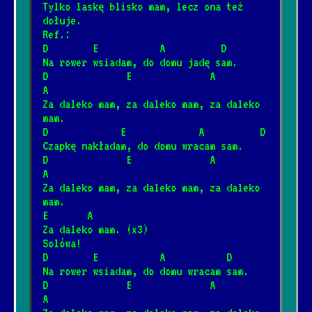
Tylko laskę blisko mam, lecz ona też 
7.01.2026
[Fleetwood Mac]
dołuje.
Ref.:
D        E           A          D
Somewhere over the rainbow
*
Na rower wsiadam, do domu jadę sam.
2.08.2026
[Israel Kamakawiwo'ole]
D              E              A             
A
Za daleko mam, za daleko mam, za daleko 
Mury
mam.
*
D             E             A          D
12.04.2025
[Jacek Kaczmarski]
📺
Czapkę nakładam, do domu wracam sam.
D              E              A             
A
Śnił mi się rodzinny dom
*
Za daleko mam, za daleko mam, za daleko 
4.02.2025
[Janusz Laskowski]
📺
mam.
E       A
Za daleko mam. (x3)
Płonie ognisko w lesie
Solówa!
*
D        E           A           D
23.01.2025
[Kapela biesiadna]
📺
Na rower wsiadam, do domu wracam sam.
D              E              A             
Ballada o Janku Wiśniewskim
A
*