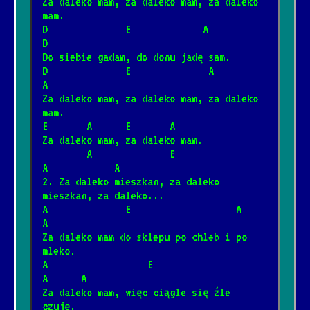
Za daleko mam, za daleko mam, za daleko 
mam.
D              E             A          
Shine On You Crazy Diamond
D
*
10.05.2026
[Pink Floyd]
Do siebie gadam, do domu jadę sam.
D              E              A             
A
Wish you were here
Za daleko mam, za daleko mam, za daleko 
*
mam.
4.12.2024
[Pink Floyd]
📺
E       A      E       A
Za daleko mam, za daleko mam.
        A              E                   
Gdybym miał gitarę
*
A            A
27.01.2025
[Piosenka biesiadna]
2. Za daleko mieszkam, za daleko 
mieszkam, za daleko...
A              E                   A               
Spider-Man
A
*
Za daleko mam do sklepu po chleb i po 
2.08.2026
[Ramones]
mleko.
A                  E                     
A      A
Zapada zmrok
*
Za daleko mam, więc ciągle się źle 
20.12.2025
[Religijne]
czuję.